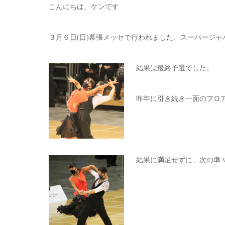
こんにちは、ケンです
３月６日(日)幕張メッセで行われました、スーパージ
結果は最終予選で
した。
昨年に引き続き一面のフロ
結果に満足せずに、次の準