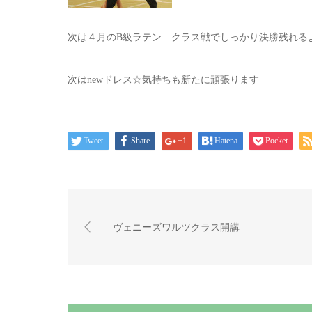
次は４月のB級ラテン…クラス戦でしっかり決勝残れる
次はnewドレス☆気持ちも新たに頑張ります
Tweet
Share
+1
Hatena
Pocket
ヴェニーズワルツクラス開講