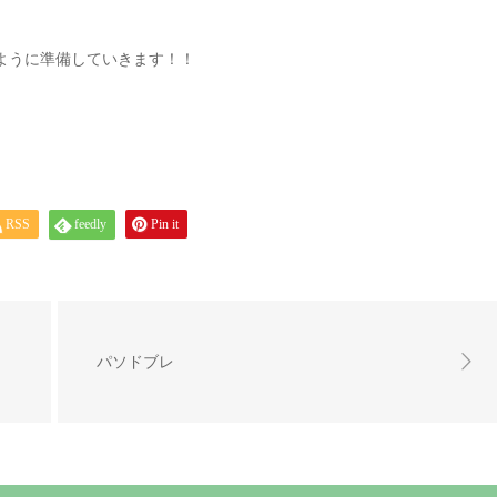
ように準備していきます！！
RSS
feedly
Pin it
パソドブレ