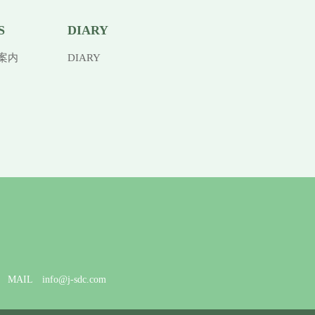
S
DIARY
案内
DIARY
AIL info@j-sdc.com