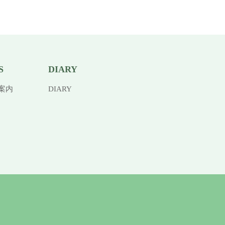
S
DIARY
案内
DIARY