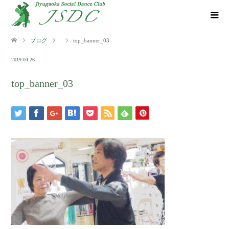
ブログ
top_banner_03
2019.04.26
top_banner_03