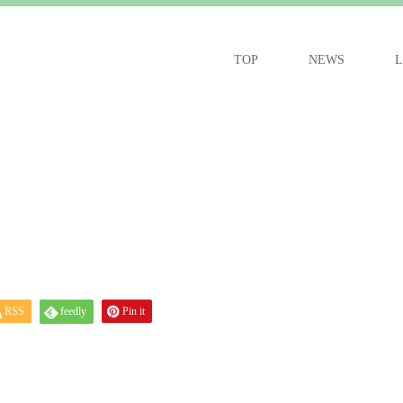
TOP
NEWS
L
RSS
feedly
Pin it