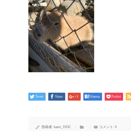
Tweet
Share
+1
Hatena
Pocket
投稿者:
kanri_JSDC
コメント:
0