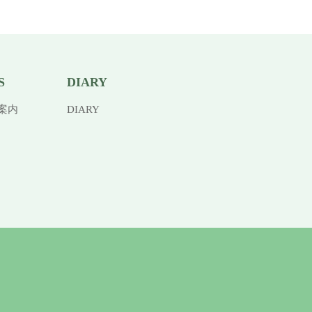
S
DIARY
案内
DIARY