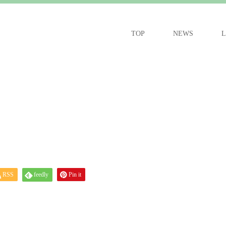
TOP
NEWS
L
RSS
feedly
Pin it