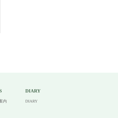
S
DIARY
案内
DIARY