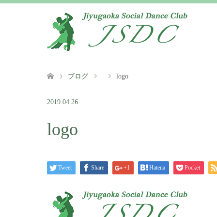
ブログ
logo
2019.04.26
logo
Tweet
Share
+1
Hatena
Pocket