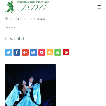
ブログ
h_yoshiki
2019.04.24
h_yoshiki