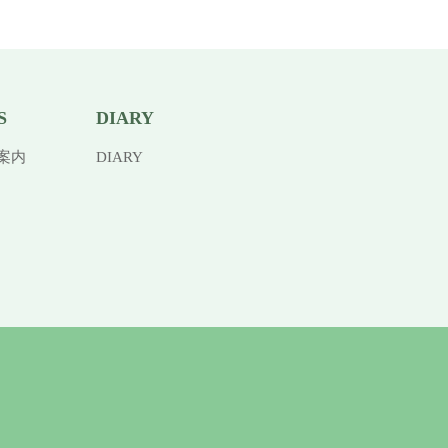
S
DIARY
案内
DIARY