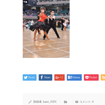
Tweet
Share
+1
Hatena
Pocket
投稿者:
kanri_JSDC
コメント:
0