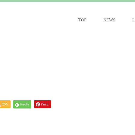
TOP
NEWS
L
RSS
feedly
Pin it