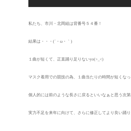
私たち、市川・北岡組は背番号５４番！
結果は・・・(´・ω・｀)
１曲が短くて、正直踊り足りないyo(>_<)
マスク着用での競技の為、１曲当たりの時間が短くなっ
個人的には前のような長さに戻るといいなぁと思う次第
実力不足を来年に向けて、さらに修正してより良い踊り