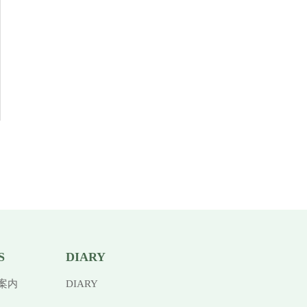
S
DIARY
案内
DIARY