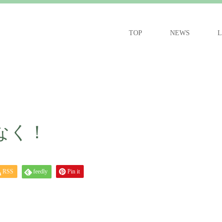
TOP
NEWS
L
しなく！
RSS
feedly
Pin it