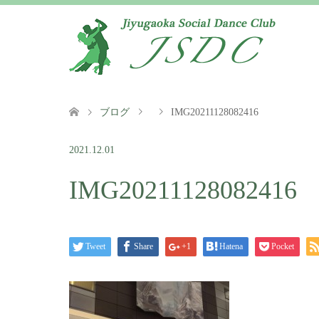
ブログ
IMG20211128082416
2021.12.01
IMG20211128082416
Tweet
Share
+1
Hatena
Pocket