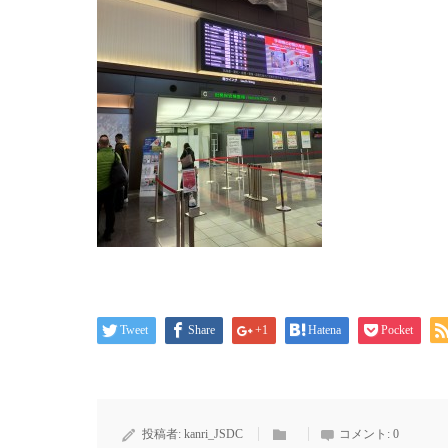
Tweet
Share
+1
Hatena
Pocket
投稿者:
kanri_JSDC
コメント:
0