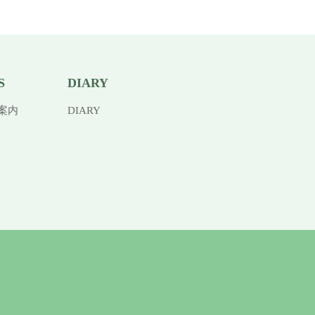
S
DIARY
案内
DIARY