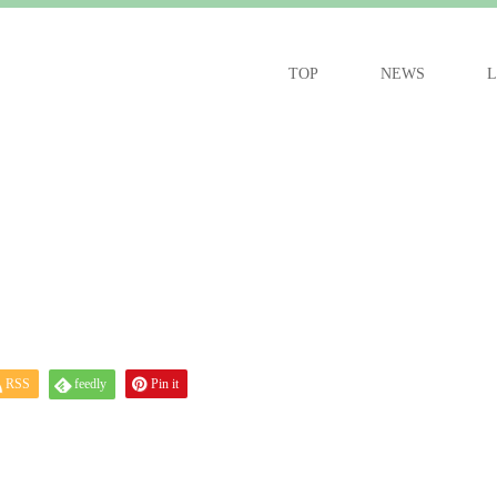
TOP
NEWS
L
RSS
feedly
Pin it