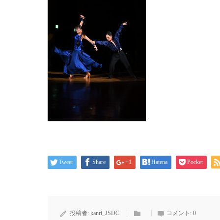
Tweet
Share
+1
Hatena
Pocket
投稿者:
kanri_JSDC
コメント:
0