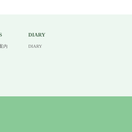
S
DIARY
案内
DIARY