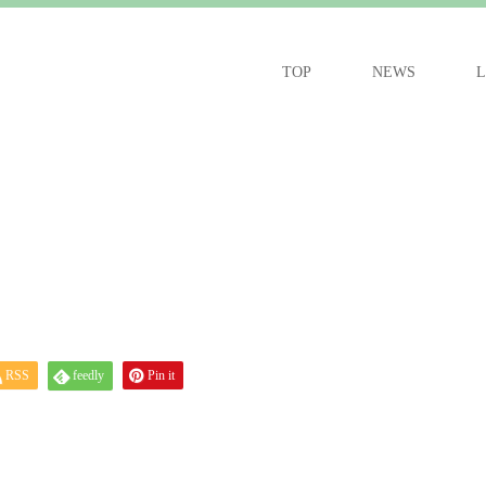
TOP
NEWS
L
RSS
feedly
Pin it