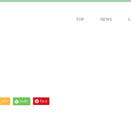
TOP
NEWS
L
RSS
feedly
Pin it