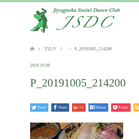
ブログ
P_20191005_214200
2019.10.09
P_20191005_214200
Tweet
Share
+1
Hatena
Pocket