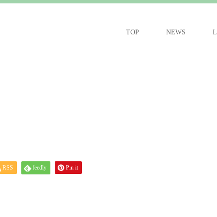
TOP
NEWS
L
RSS
feedly
Pin it