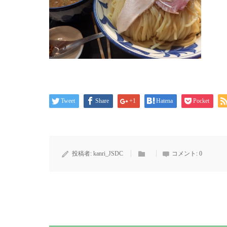
Tweet
Share
+1
Hatena
Pocket
投稿者:
kanri_JSDC
コメント:
0