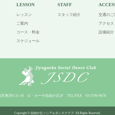
LESSON
STAFF
ACCES
レッスン
スタッフ紹介
交通のご
ご案内
アクセス
コース・料金
設備紹介
スケジュール
田谷区奥沢6-31-18 ロ・カーサ自由が丘2F
TEL/FAX 03-5706-0678 M
Copyright
©
自由が丘ソシアルダンスクラブ
. All Rights Reserved.