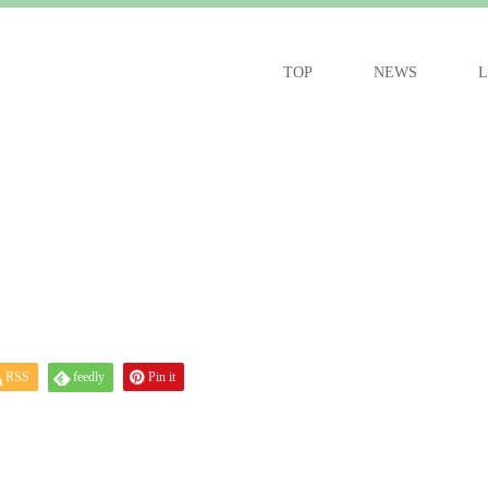
TOP
NEWS
L
RSS
feedly
Pin it