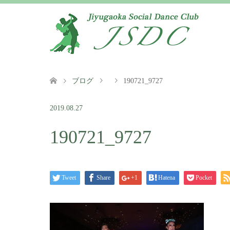
ブログ
190721_9727
2019.08.27
190721_9727
Tweet
Share
+1
Hatena
Pocket