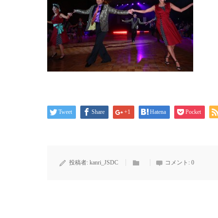
Tweet
Share
+1
Hatena
Pocket
投稿者:
kanri_JSDC
コメント:
0