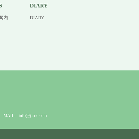
S
DIARY
案内
DIARY
AIL info@j-sdc.com