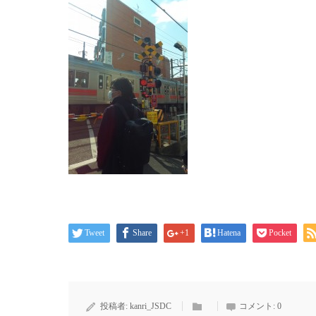
Tweet
Share
+1
Hatena
Pocket
投稿者:
kanri_JSDC
コメント:
0