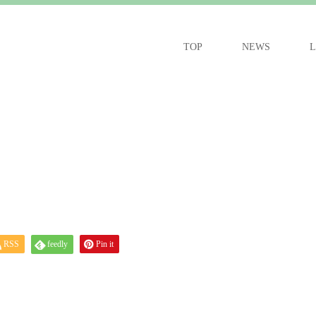
TOP
NEWS
L
RSS
feedly
Pin it