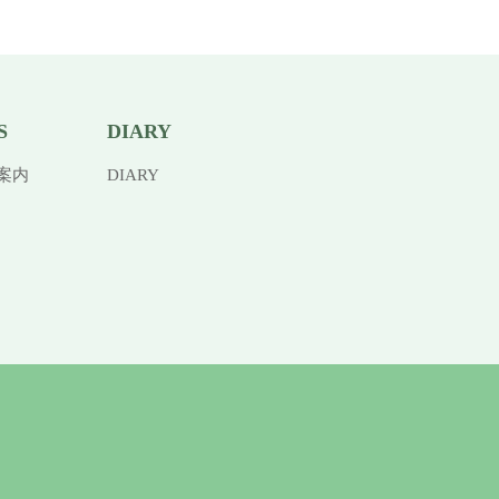
S
DIARY
案内
DIARY