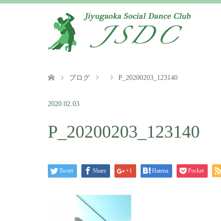
ブログ
P_20200203_123140
2020.02.03
P_20200203_123140
Tweet
Share
+1
Hatena
Pocket