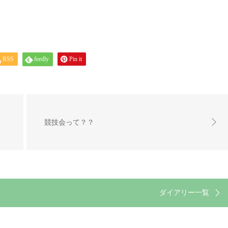
RSS
feedly
Pin it
競技会って？？
ダイアリー一覧