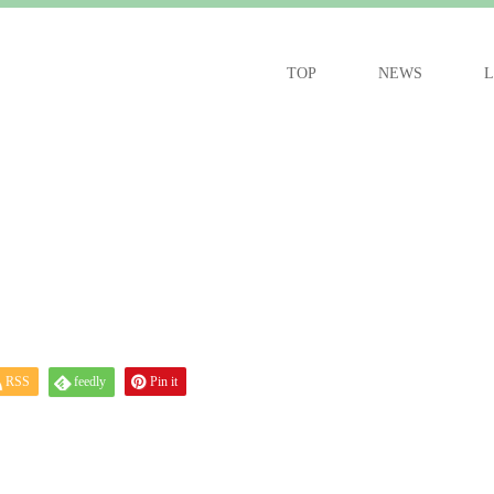
TOP
NEWS
L
RSS
feedly
Pin it