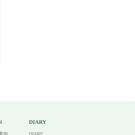
S
DIARY
案内
DIARY