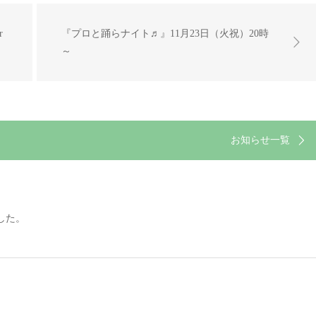
r
『プロと踊らナイト♬』11月23日（火祝）20時
～
お知らせ一覧
した。