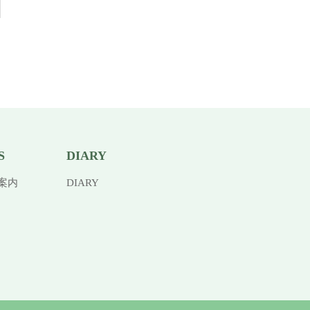
S
DIARY
案内
DIARY