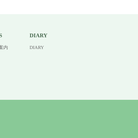
S
DIARY
案内
DIARY