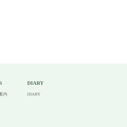
S
DIARY
案内
DIARY